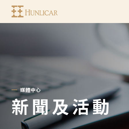
亨
利
加
集
團
媒體中心
新聞及活動
有