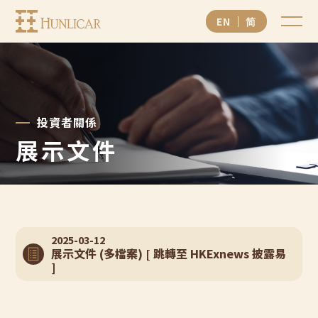
亨
EN
简
利
加
集
團
投資者關係
有
展示文件
限
公
司
2025-03-12
展示文件 (多檔案) [ 跳轉至 HKExnews 披露易
]