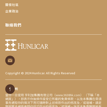
關懷社區
企業政治
聯絡我們
Copyright © 2024 Hunlicar. All Rights Reserved
免責聲明
當你一旦使用 亨利加集團有限公司（www.3638hk.com） （下稱「本
網頁」），即表示你無條件接受它所載的免責條款，以及本集團在毋須
事先通知你的情況下而可隨時對上述條款作出的修改及／或增補。請定
期瀏覽此網頁查閱任何可作出的修改及／或增補。除非本免責聲明另有