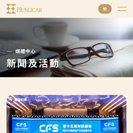
亨
简
利
加
集
團
媒體中心
有
新聞及活動
限
公
司