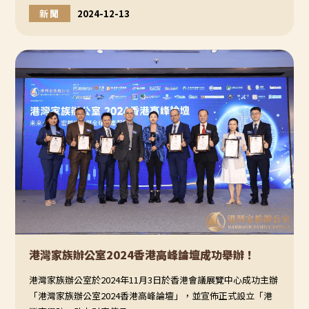
品牌影響力與日俱增，家族辦公室業務漸獲巿場認同，同時亦
新聞
2024-12-13
是資本市場對集團多元化戰略發展，特別是金融業務相關佈局
的肯定。
港灣家族辦公室2024香港高峰論壇成功舉辦！
港灣家族辦公室於2024年11月3日於香港會議展覽中心成功主辦
「港灣家族辦公室2024香港高峰論壇」，並宣佈正式設立「港