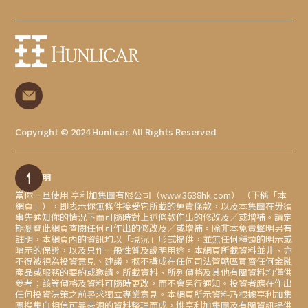
Copyright © 2024 Hunlicar. All Rights Reserved
免責聲明
當你一旦使用 亨利加集團有限公司（www.3638hk.com） （下稱「本
網頁」），即表示你無條件接受它所載的免責條款，以及本集團在毋須
事先通知你的情況下而可隨時對上述條款作出的修改及／或增補。請定
期瀏覽此網頁查閱任何可作出的修改及／或增補。除非本免責聲明另有
註明，本網頁內的資訊均以「現況」形式提供，並無任何種類的明示或
暗示的保證，以及只作一般性質及說明用途。本網頁所載資料並非、亦
不得被視為投資意見、建議，概不構成在任何司法管轄區買賣任何金融
產品或服務的要約或邀請。所載資料、所列價格及其他有關資料均僅供
參考；該等價格及資料可隨時更改，而不會另行通知。投資者應在作出
任何投資決策之前尋求獨立專業意見。本網頁所示資料乃根據亨利加集
團搜集自相信可靠來源的資料整理而成，惟亨利加集團及有關資訊提供