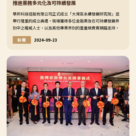
推進業務多元化及可持續發展
華邦科技控股有限公司正式成立「大灣區永續發展研究院」並
舉行隆重的成立典禮，現場獲得多位金融業及在可持續發展界
別中之權威人士，以及其他專業界別的重量級貴賓親臨支持，
當中包括大灣區永續發展研究院院長毛曙光博士、大灣區永續
新聞
2024-09-23
發展研究院副院長陳永森先生、大灣區永續發展研究院理事長
陳明輝先生、華邦科技控股有限公司主席暨執行董事張烈雲先
生及港灣家族辦公室首席經濟師邢磊先生，共同見證這個重要
的里程碑。