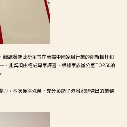
》雜誌發起此榜單旨在褒揚中國家辦行業的創新標杆和
一，此獎項由權威專家評審，根據家族辦公室TOP50論
。
響力。本次獲得殊榮，充分彰顯了港灣家辦傑出的業務