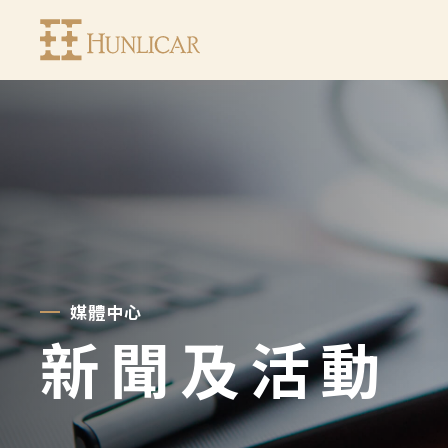
亨
利
加
集
團
媒體中心
新聞及活動
有