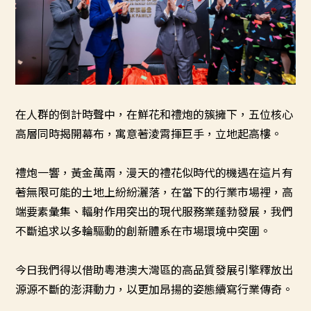
在人群的倒計時聲中，在鮮花和禮炮的簇擁下，五位核心
高層同時揭開幕布，寓意著淩霄揮巨手，立地起高樓。
禮炮一響，黃金萬兩，漫天的禮花似時代的機遇在這片有
著無限可能的土地上紛紛灑落，在當下的行業市場裡，高
端要素彙集、輻射作用突出的現代服務業蓬勃發展，我們
不斷追求以多輪驅動的創新體系在市場環境中突圍。
今日我們得以借助粵港澳大灣區的高品質發展引擎釋放出
源源不斷的澎湃動力，以更加昂揚的姿態續寫行業傳奇。