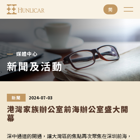
亨
简
利
加
集
團
媒體中心
有
新聞及活動
限
公
司
新聞
2024-07-03
港灣家族辦公室前海辦公室盛大開
幕
深中通道的開通，讓大灣區的焦點再次聚焦在深圳前海，