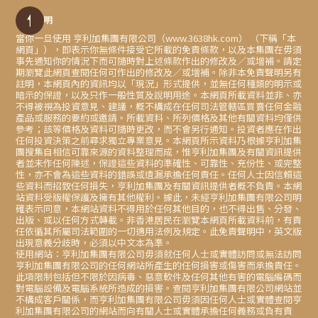
免責聲明
當你一旦使用 亨利加集團有限公司（www.3638hk.com） （下稱「本
網頁」），即表示你無條件接受它所載的免責條款，以及本集團在毋須
事先通知你的情況下而可隨時對上述條款作出的修改及／或增補。請定
期瀏覽此網頁查閱任何可作出的修改及／或增補。除非本免責聲明另有
註明，本網頁內的資訊均以「現況」形式提供，並無任何種類的明示或
暗示的保證，以及只作一般性質及說明用途。本網頁所載資料並非、亦
不得被視為投資意見、建議，概不構成在任何司法管轄區買賣任何金融
產品或服務的要約或邀請。所載資料、所列價格及其他有關資料均僅供
參考；該等價格及資料可隨時更改，而不會另行通知。投資者應在作出
任何投資決策之前尋求獨立專業意見。本網頁所示資料乃根據亨利加集
團搜集自相信可靠來源的資料整理而成，惟亨利加集團及有關資訊提供
者並未作任何陳述，保證這些資料的準確性、可靠性、充份性、或完整
性，亦不會為這些資料的錯誤或遺漏承擔任何責任。任何人士因信賴這
些資料而招致任何損失，亨利加集團及有關資訊提供者概不負責。本網
站資料受版權保護及擁有其他權利。據此，未經亨利加集團有限公司明
確表示同意，本網站資料不得用於任何其他目的，也不得出售、分發、
出版、或以任何方式轉載。非香港居民在瀏覽本網頁所載資料前，有責
任依循其所屬司法範圍的一切適用法例及規定。此免責聲明中，英文版
出現意義分歧時，必須以中文本為準。
使用網站：亨利加集團有限公司毋須就任何人士或實體訪問或無法訪問
亨利加集團有限公司的任何網站所產生的任何損害或傷害而承擔責任。
此項限制包括但不限於因病毒、惡意軟件及任何其他有害的電腦編碼而
對電腦設備及電腦系統所造成的損害。查閱亨利加集團有限公司網站並
不構成客戶關係，而亨利加集團有限公司毋須因任何人士或實體查閱亨
利加集團有限公司的網站而向有關人士或實體承擔任何義務或負有責