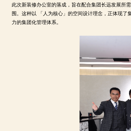
此次新装修办公室的落成，旨在配合集团长远发展所
围。​这种以 「人为核心」的空间设计理念，正体现
力的集团化管理体系。