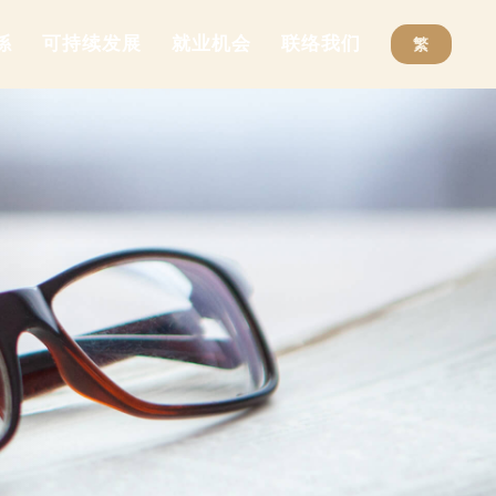
係
可持续发展
就业机会
联络我们
繁