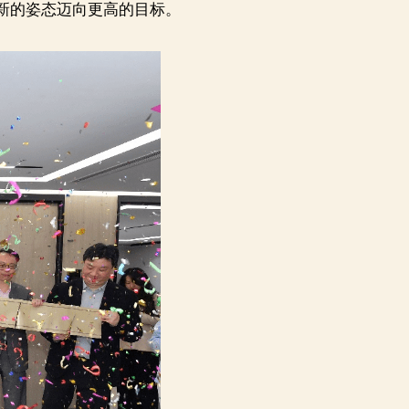
新的姿态迈向更高的目标。