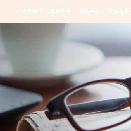
关于我们
集团业务
媒体中心
投资者关