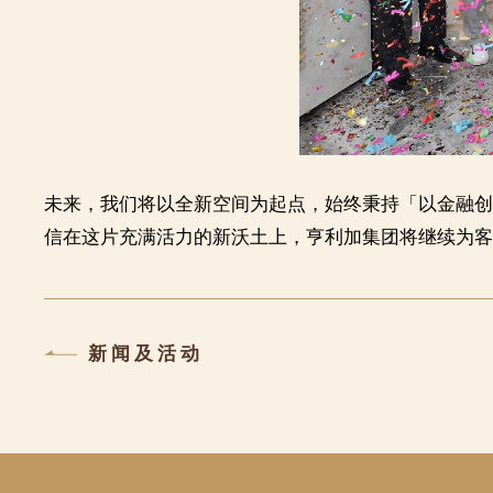
未来，我们将以全新空间为起点，始终秉持「以金融创
信在这片充满活力的新沃土上，亨利加集团将继续为
新闻及活动