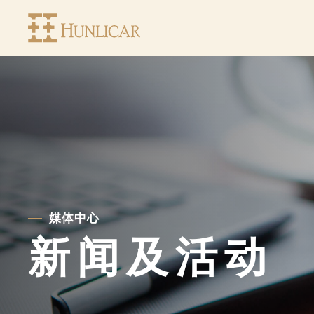
亨
利
加
集
團
媒体中心
新闻及活动
有