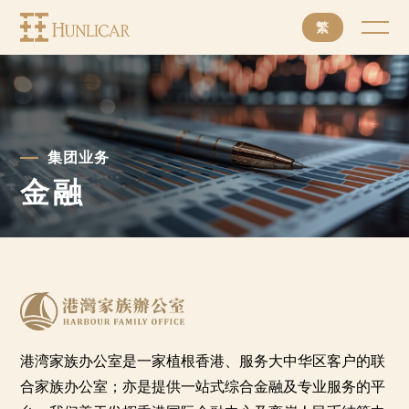
亨
繁
利
加
集
團
集团业务
有
金融
限
公
司
港湾家族办公室是一家植根香港、服务大中华区客户的联
合家族办公室；亦是提供一站式综合金融及专业服务的平